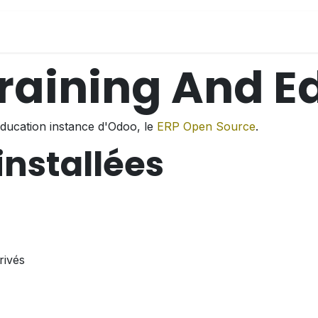
-nous
L'ATNUP
S'inscrire
Notre école
aining And E
ducation instance d'Odoo, le
ERP Open Source
.
installées
rivés